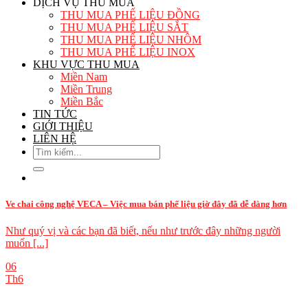
DỊCH VỤ THU MUA
THU MUA PHẾ LIỆU ĐỒNG
THU MUA PHẾ LIỆU SẮT
THU MUA PHẾ LIỆU NHÔM
THU MUA PHẾ LIỆU INOX
KHU VỰC THU MUA
Miền Nam
Miền Trung
Miền Bắc
TIN TỨC
GIỚI THIỆU
LIÊN HỆ
Ve chai công nghệ VECA – Việc mua bán phế liệu giờ đây đã dễ dàng hơn
Như quý vị và các bạn đã biết, nếu như trước đây những người
muốn [...]
06
Th6