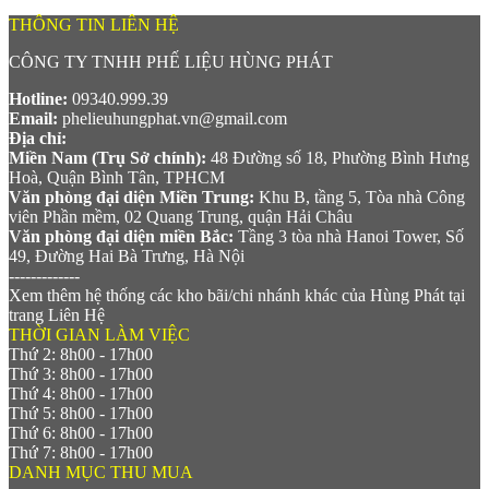
THÔNG TIN LIÊN HỆ
CÔNG TY TNHH PHẾ LIỆU HÙNG PHÁT
Hotline:
09340.999.39
Email:
phelieuhungphat.vn@gmail.com
Địa chỉ:
Miền Nam (Trụ Sở chính):
48 Đường số 18, Phường Bình Hưng
Hoà, Quận Bình Tân, TPHCM
Văn phòng đại diện Miền Trung:
Khu B, tầng 5, Tòa nhà Công
viên Phần mềm, 02 Quang Trung, quận Hải Châu
Văn phòng đại diện miền Bắc:
Tầng 3 tòa nhà Hanoi Tower, Số
49, Đường Hai Bà Trưng, Hà Nội
-------------
Xem thêm hệ thống các kho bãi/chi nhánh khác của Hùng Phát tại
trang Liên Hệ
THỜI GIAN LÀM VIỆC
Thứ 2: 8h00 - 17h00
Thứ 3: 8h00 - 17h00
Thứ 4: 8h00 - 17h00
Thứ 5: 8h00 - 17h00
Thứ 6: 8h00 - 17h00
Thứ 7: 8h00 - 17h00
DANH MỤC THU MUA