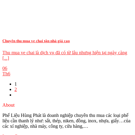
Chuyên thu mua ve chai tận nhà giá cao
Thu mua ve chai là dịch vụ đã có từ lâu nhưng hiện tại ngày càng
[...]
06
Th6
1
2
About
Phế Liệu Hùng Phát là doanh nghiệp chuyên thu mua các loại phế
liệu cần thanh lý như: sắt, thép, niken, đồng, inox, nhựa, giấy…của
các xí nghiệp, nhà máy, công ty, cửa hàng,…