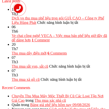
Latest Posts
11
Th3
Dịch vụ thu mua phế liệu trọn gói GIÁ CAO – Công ty Phế
ở
Liệu Hùng Phát
Chức năng bình luận bị tắt
Dịch
06
vụ
Th6
thu
Ve chai công nghệ VECA – Việc mua bán phế liệu giờ đây đã
mua
dễ dàng hơn
1
Comment
phế
20
liệu
Th7
trọn
Thu mua dây điện mới
6
Comments
gói
07
GIÁ
Th3
CAO
ở
Thu mua sắt vụn, sắt cũ
Chức năng bình luận bị tắt
–
Thu
07
Công
mua
Th3
ty
ở
sắt
Thu mua xà gồ cũ
Chức năng bình luận bị tắt
Phế
Thu
vụn,
Recent Comments
Liệu
mua
sắt
Hùng
xà
cũ
Chuyên Thu Mua Máy Móc Thiết Bị Cũ Các Loại Tận Nơi
Phát
gồ
Giá Cao
trong
Thu mua xác nhà cũ
cũ
Quân
trong
Bảng giá phế liệu hôm nay 09/08/2026