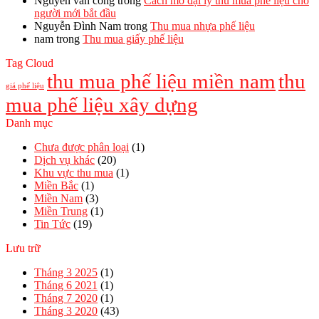
Nguyen van cong
trong
Cách mở đại lý thu mua phế liệu cho
người mới bắt đầu
Nguyễn Đình Nam
trong
Thu mua nhựa phế liệu
nam
trong
Thu mua giấy phế liệu
Tag Cloud
thu mua phế liệu miền nam
thu
giá phế liệu
mua phế liệu xây dựng
Danh mục
Chưa được phân loại
(1)
Dịch vụ khác
(20)
Khu vực thu mua
(1)
Miền Bắc
(1)
Miền Nam
(3)
Miền Trung
(1)
Tin Tức
(19)
Lưu trữ
Tháng 3 2025
(1)
Tháng 6 2021
(1)
Tháng 7 2020
(1)
Tháng 3 2020
(43)