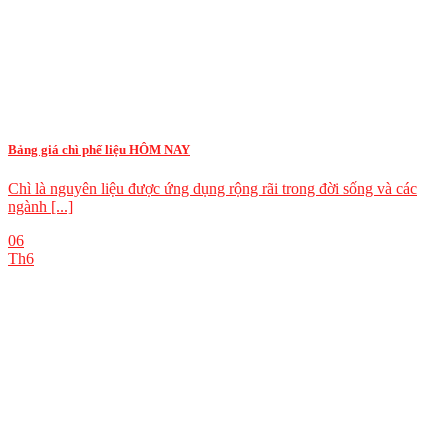
Bảng giá chì phế liệu HÔM NAY
Chì là nguyên liệu được ứng dụng rộng rãi trong đời sống và các
ngành [...]
06
Th6