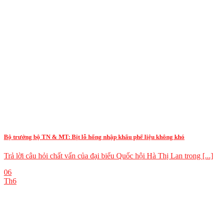
Bộ trưởng bộ TN & MT: Bịt lỗ hổng nhập khẩu phế liệu không khó
Trả lời câu hỏi chất vấn của đại biểu Quốc hội Hà Thị Lan trong [...]
06
Th6