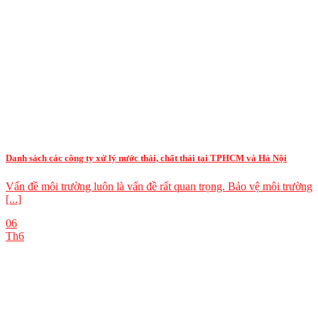
Danh sách các công ty xử lý nước thải, chất thải tại TPHCM và Hà Nội
Vấn đề môi trường luôn là vấn đề rất quan trọng. Bảo vệ môi trường
[...]
06
Th6