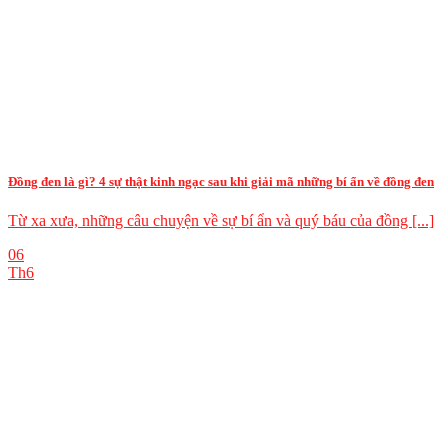
Đồng đen là gì? 4 sự thật kinh ngạc sau khi giải mã những bí ẩn về đồng đen
Từ xa xưa, những câu chuyện về sự bí ẩn và quý báu của đồng [...]
06
Th6