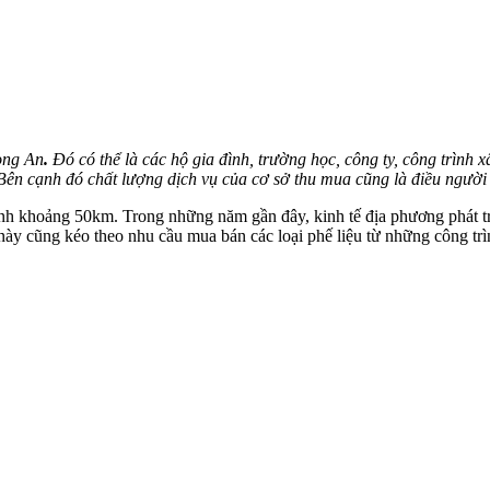
ong An
.
Đó có thể là các hộ gia đình, trường học, công ty, công trình 
. Bên cạnh đó chất lượng dịch vụ của cơ sở thu mua cũng là điều ngườ
khoảng 50km. Trong những năm gần đây, kinh tế địa phương phát triể
 này cũng kéo theo nhu cầu mua bán các loại phế liệu từ những công t