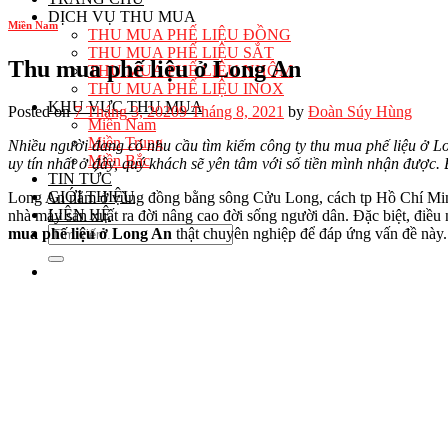
DỊCH VỤ THU MUA
Miền Nam
THU MUA PHẾ LIỆU ĐỒNG
THU MUA PHẾ LIỆU SẮT
Thu mua phế liệu ở Long An
THU MUA PHẾ LIỆU NHÔM
THU MUA PHẾ LIỆU INOX
KHU VỰC THU MUA
Posted on
7 Tháng 3, 2020
9 Tháng 8, 2021
by
Đoàn Súy Hùng
Miền Nam
Miền Trung
Nhiều người đang có nhu cầu tìm kiếm công ty thu mua phế liệu ở L
Miền Bắc
uy tín nhất ở đây, quý khách sẽ yên tâm với số tiền mình nhận được
TIN TỨC
GIỚI THIỆU
Long An nằm ở vùng đồng bằng sông Cửu Long, cách tp Hồ Chí Minh 
LIÊN HỆ
nhà máy sản xuất ra đời nâng cao đời sống người dân. Đặc biệt, điều
mua phế liệu ở Long An
thật chuyên nghiệp để đáp ứng vấn đề này.