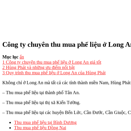
Công ty chuyên thu mua phế liệu ở Long An
Mục lục
ẩn
1
Công ty chuyên thu mua phế liệu ở Long An giá tốt
2
Hùng Phát và những ưu điểm nổi bật
3
Quy trình thu mua phế liệu ở Long An của Hùng Phát
Không chỉ ở Long An mà tất cả các tỉnh thành miền Nam, Hùng Phát đ
– Thu mua phế liệu tại thành phố Tân An.
– Thu mua phế liệu tại thị xã Kiến Tường.
– Thu mua phế liệu tại các huyện Bến Lức, Cần Đước, Cần Giuộc,
Thu mua phế liệu tại Bình Dương
Thu mua phế liệu Đồng Nai