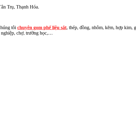
Tân Trụ, Thạnh Hóa.
Chúng tôi
chuyên gom phế liệu sắt
, thép, đồng, nhôm, kẽm, hợp kim, g
í nghiệp, chợ, trường học,…