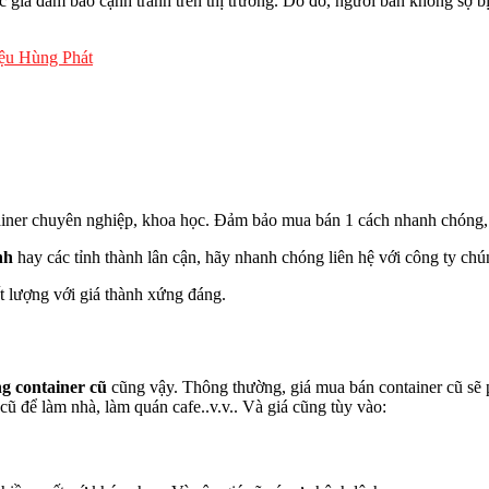
 giá đảm bảo cạnh tranh trên thị trường. Do đó, người bán không sợ bị
iệu Hùng Phát
ainer chuyên nghiệp, khoa học. Đảm bảo mua bán 1 cách nhanh chóng, g
nh
hay các tỉnh thành lân cận, hãy nhanh chóng liên hệ với công ty chún
 lượng với giá thành xứng đáng.
g container cũ
cũng vậy. Thông thường, giá mua bán container cũ sẽ 
 cũ để làm nhà, làm quán cafe..v.v.. Và giá cũng tùy vào: