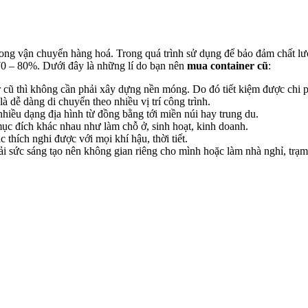
rong vận chuyển hàng hoá. Trong quá trình sử dụng để bảo đảm chất lư
70 – 80%. Dưới đây là những lí do bạn nên
mua container cũ
:
 cũ thì không cần phải xây dựng nền móng. Do đó tiết kiệm được chi p
à dễ dàng di chuyển theo nhiều vị trí công trình.
nhiều dạng địa hình từ đồng bằng tới miền núi hay trung du.
ục đích khác nhau như làm chỗ ở, sinh hoạt, kinh doanh.
thích nghi được với mọi khí hậu, thời tiết.
oải sức sáng tạo nên không gian riêng cho mình hoặc làm nhà nghỉ, trạ