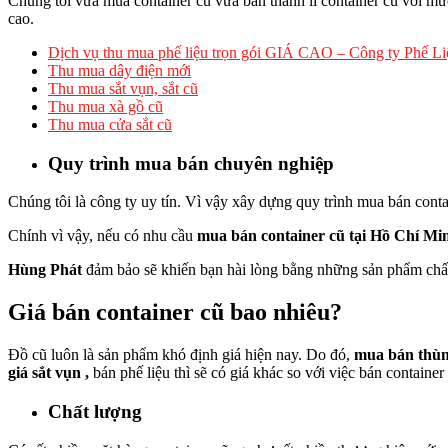
Chúng tôi vừa mua container cũ vừa bán thanh lí container cũ với mức
cao.
Dịch vụ thu mua phế liệu trọn gói GIÁ CAO – Công ty Phế L
Thu mua dây điện mới
Thu mua sắt vụn, sắt cũ
Thu mua xà gồ cũ
Thu mua cửa sắt cũ
Quy trình mua bán chuyên nghiệp
Chúng tôi là công ty uy tín. Vì vậy xây dựng quy trình mua bán cont
Chính vì vậy, nếu có nhu cầu
mua bán container cũ tại Hồ Chí Mi
Hùng Phát
đảm bảo sẽ khiến bạn hài lòng bằng những sản phẩm chất
Giá bán container cũ b
ao nhiêu?
Đồ cũ luôn là sản phẩm khó định giá hiện nay. Do đó,
mua bán thùn
giá sắt vụn ,
bán phế liệu thì sẽ có giá khác so với việc bán container
Chất lượng