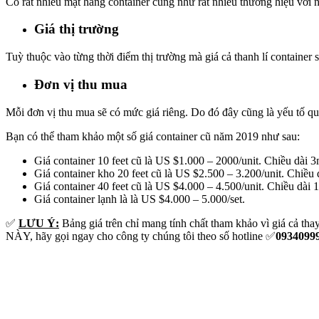
Có rất nhiều mặt hàng container cũng như rất nhiều thương hiệu với n
Giá thị trường
Tuỳ thuộc vào từng thời điểm thị trường mà giá cả thanh lí container s
Đơn vị thu mua
Mỗi đơn vị thu mua sẽ có mức giá riêng. Do đó đây cũng là yếu tố q
Bạn có thể tham khảo một số giá container cũ năm 2019 như sau:
Giá container 10 feet cũ là US $1.000 – 2000/unit. Chiều dài 
Giá container kho 20 feet cũ là US $2.500 – 3.200/unit. Chiều
Giá container 40 feet cũ là US $4.000 – 4.500/unit. Chiều dài
Giá container lạnh là là US $4.000 – 5.000/set.
✅
LƯU Ý:
Bảng giá trên chỉ mang tính chất tham khảo vì giá 
NÀY, hãy gọi ngay cho công ty chúng tôi theo số hotline ✅
0934099