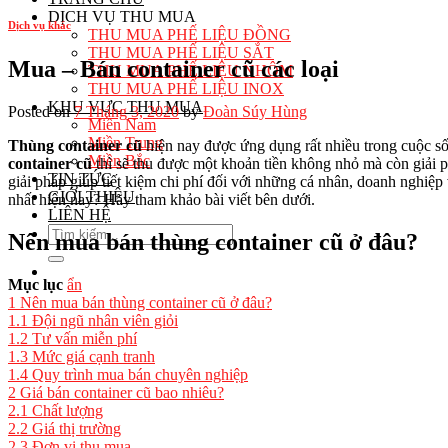
DỊCH VỤ THU MUA
Dịch vụ khác
THU MUA PHẾ LIỆU ĐỒNG
THU MUA PHẾ LIỆU SẮT
Mua – Bán container cũ các loại
THU MUA PHẾ LIỆU NHÔM
THU MUA PHẾ LIỆU INOX
KHU VỰC THU MUA
Posted on
7 Tháng 3, 2020
by
Đoàn Súy Hùng
Miền Nam
Miền Trung
Thùng container cũ
hiện nay được ứng dụng rất nhiều trong cuộc 
Miền Bắc
container cũ
thì sẽ thu được một khoản tiền không nhỏ mà còn giải
TIN TỨC
giải pháp giúp tiết kiệm chi phí đối với những cá nhân, doanh nghiệp
GIỚI THIỆU
nhất hiện nay? Hãy tham khảo bài viết bên dưới.
LIÊN HỆ
Nên mua bán thùng container cũ ở đâu?
Mục lục
ẩn
1
Nên mua bán thùng container cũ ở đâu?
1.1
Đội ngũ nhân viên giỏi
1.2
Tư vấn miễn phí
1.3
Mức giá cạnh tranh
1.4
Quy trình mua bán chuyên nghiệp
2
Giá bán container cũ bao nhiêu?
2.1
Chất lượng
2.2
Giá thị trường
2.3
Đơn vị thu mua