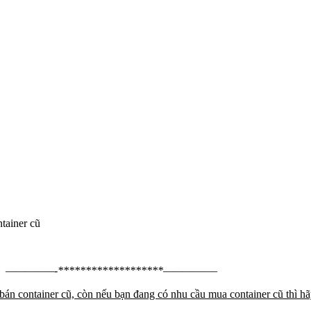
tainer cũ
—————-*******************—————–
án container cũ, còn nếu bạn đang có nhu cầu mua container cũ thì hã