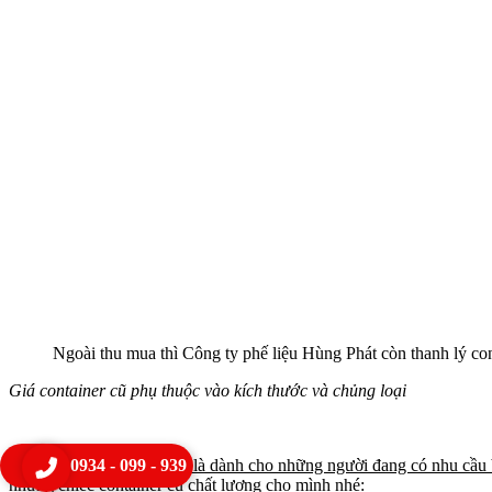
Ngoài thu mua thì Công ty phế liệu Hùng Phát còn thanh lý con
Giá container cũ phụ thuộc vào kích thước và chủng loại
Những thông tin phía trên là dành cho những người đang có nhu cầu b
0934 - 099 - 939
những chiếc container cũ chất lượng cho mình nhé: