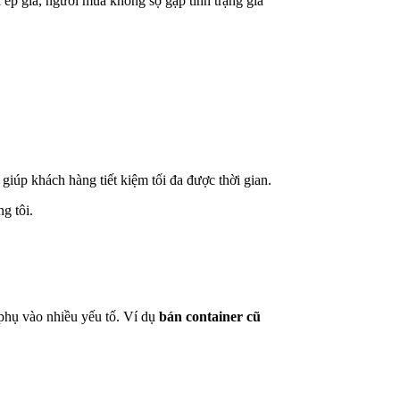
 ép giá, người mua không sợ gặp tình trạng giá
iúp khách hàng tiết kiệm tối đa được thời gian.
g tôi.
phụ vào nhiều yếu tố. Ví dụ
bán container cũ