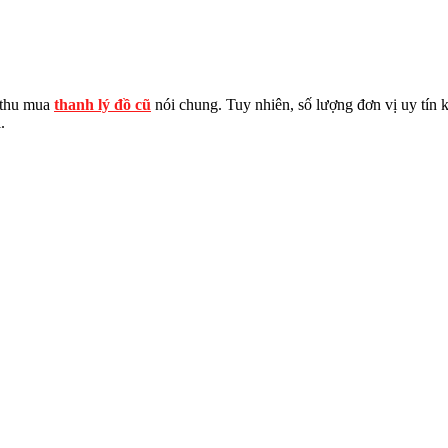
à thu mua
thanh lý đồ cũ
nói chung. Tuy nhiên, số lượng đơn vị uy tín 
.